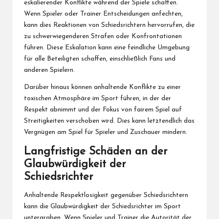
eskalierender Konflikte während der Spiele schaffen.
Wenn Spieler oder Trainer Entscheidungen anfechten,
kann dies Reaktionen von Schiedsrichtern hervorrufen, die
zu schwerwiegenderen Strafen oder Konfrontationen
führen. Diese Eskalation kann eine feindliche Umgebung
für alle Beteiligten schaffen, einschließlich Fans
und
anderen
Spielern.
Darüber hinaus können anhaltende Konflikte zu einer
toxischen Atmosphäre im Sport führen, in der der
Respekt abnimmt
und der
Fokus von fairem Spiel auf
Streitigkeiten verschoben wird. Dies kann letztendlich das
Vergnügen am Spiel für Spieler und Zuschauer mindern.
Langfristige Schäden an der
Glaubwürdigkeit der
Schiedsrichter
Anhaltende Respektlosigkeit gegenüber Schiedsrichtern
kann die Glaubwürdigkeit der Schiedsrichter im Sport
untergraben. Wenn Spieler und Trainer die Autorität der