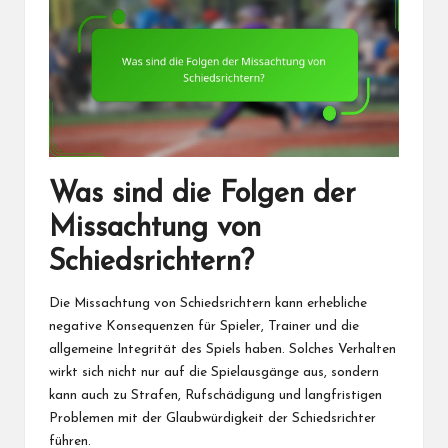
Was sind die Folgen der
Missachtung von
Schiedsrichtern?
Die Missachtung von Schiedsrichtern kann erhebliche
negative Konsequenzen für Spieler, Trainer und die
allgemeine Integrität des Spiels haben. Solches Verhalten
wirkt sich nicht nur auf die Spielausgänge aus, sondern
kann auch zu Strafen, Rufschädigung und langfristigen
Problemen mit der Glaubwürdigkeit der Schiedsrichter
führen.