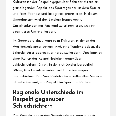
Kulturen ist der Respekt gegenüber Schiedsrichtern ein
grundlegender Aspekt des Sportsgeistes, in dem Spieler
und Fans Fairness und Integrität priorisieren. In diesen
Umgebungen wird den Spielern beigebracht,
Entscheidungen mit Anstand zu akzeptieren, was ein
positiveres Umfeld fördert.
Im Gegensatz dazu kann es in Kulturen, in denen der
Wettbewerbsgeist betont wird, eine Tendenz geben, die
Schiedsrichter aggressiver herauszufordern. Dies kann zu
einer Kultur der Respektlosigkeit gegenüber
Schiedsrichtern führen, in der sich Spieler berechtigt
fühlen, ihre Unzufriedenheit mit Entscheidungen
auszudrücken. Das Verständnis dieser kulturellen Nuancen
ist entscheidend, um Respekt im Sport zu fördern.
Regionale Unterschiede im
Respekt gegenüber
Schiedsrichtern
Der Respekt gegenüber Schiedsrichtern kann je nach