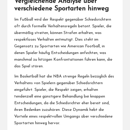
Vergleichende Analyse über
verschiedene Sportarten hinweg
Im Fußball wird der Respekt gegenüber Schiedsrichtern
oft durch formelle Verhaltensregeln betont. Spieler, die
übermäßig streiten, können Strafen erhalten, was
respektloses Verhalten entmutigt. Dies steht im
Gegensatz zu Sportarten wie American Football, in
denen Spieler häufig Entscheidungen anfechten, was
manchmal zu hitzigen Konfrontationen führen kann, die
das Spiel stören.
Im Basketball hat die NBA strenge Regeln bezüglich des
Verhaltens von Spielern gegenüber Schiedsrichtern
eingeführt. Spieler, die Respekt zeigen, erhalten
tendenziell eine günstigere Behandlung bei knappen
Entscheidungen, da die Schiedsrichter eher bereit sind,
ihren Bedenken zuzuhören. Diese Dynamik hebt die
Vorteile eines respektvollen Umgangs über verschiedene
Sportarten hinweg hervor.