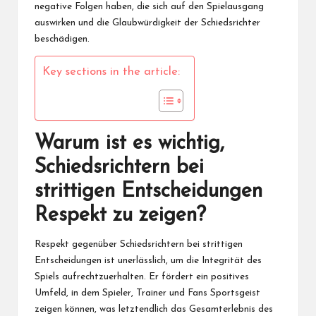
negative Folgen haben, die sich auf den Spielausgang
auswirken und die Glaubwürdigkeit der Schiedsrichter
beschädigen.
Key sections in the article:
Warum ist es wichtig,
Schiedsrichtern bei
strittigen Entscheidungen
Respekt zu zeigen?
Respekt gegenüber Schiedsrichtern bei strittigen
Entscheidungen ist unerlässlich, um die Integrität des
Spiels aufrechtzuerhalten. Er fördert ein positives
Umfeld, in dem Spieler, Trainer und Fans Sportsgeist
zeigen können, was letztendlich das Gesamterlebnis des