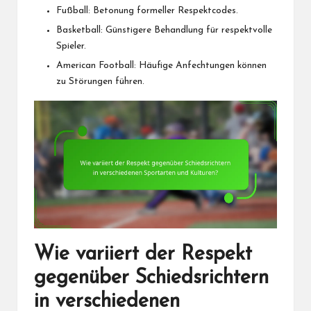
Fußball: Betonung formeller Respektcodes.
Basketball: Günstigere Behandlung für respektvolle
Spieler.
American Football: Häufige Anfechtungen können
zu Störungen führen.
Wie variiert der Respekt
gegenüber Schiedsrichtern
in verschiedenen