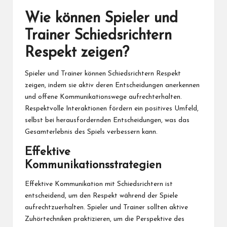
Wie können Spieler und
Trainer Schiedsrichtern
Respekt zeigen?
Spieler und Trainer können Schiedsrichtern Respekt
zeigen, indem sie aktiv deren Entscheidungen anerkennen
und offene Kommunikationswege aufrechterhalten.
Respektvolle Interaktionen fördern ein positives Umfeld,
selbst bei herausfordernden Entscheidungen, was das
Gesamterlebnis des Spiels verbessern kann.
Effektive
Kommunikationsstrategien
Effektive Kommunikation mit Schiedsrichtern ist
entscheidend, um den Respekt während der Spiele
aufrechtzuerhalten. Spieler und Trainer sollten aktive
Zuhörtechniken praktizieren, um die Perspektive des