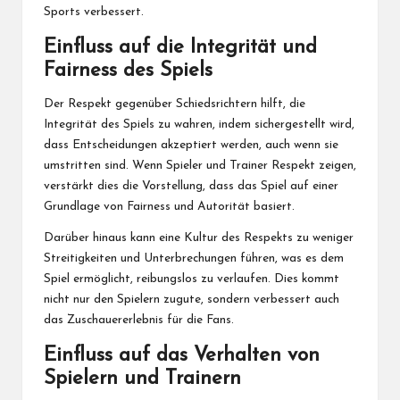
Sports verbessert.
Einfluss auf die Integrität und
Fairness des Spiels
Der Respekt gegenüber Schiedsrichtern hilft, die
Integrität des Spiels zu wahren, indem sichergestellt wird,
dass Entscheidungen akzeptiert werden, auch wenn sie
umstritten sind. Wenn Spieler und Trainer Respekt zeigen,
verstärkt dies die Vorstellung, dass das Spiel auf einer
Grundlage
von Fairness
und Autorität basiert.
Darüber hinaus kann eine Kultur des Respekts zu weniger
Streitigkeiten und Unterbrechungen führen, was es dem
Spiel ermöglicht, reibungslos zu verlaufen. Dies kommt
nicht nur den Spielern zugute, sondern verbessert auch
das Zuschauererlebnis für die Fans.
Einfluss auf das Verhalten von
Spielern und Trainern