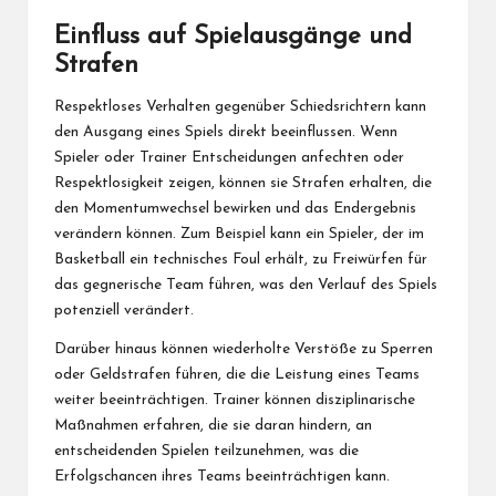
Einfluss auf Spielausgänge und
Strafen
Respektloses Verhalten gegenüber Schiedsrichtern kann
den Ausgang eines Spiels direkt beeinflussen. Wenn
Spieler oder Trainer Entscheidungen anfechten oder
Respektlosigkeit zeigen, können sie Strafen erhalten, die
den Momentumwechsel bewirken und das Endergebnis
verändern können. Zum Beispiel kann ein Spieler, der im
Basketball ein technisches Foul erhält, zu Freiwürfen für
das gegnerische Team führen, was den Verlauf des Spiels
potenziell verändert.
Darüber hinaus können wiederholte Verstöße zu Sperren
oder Geldstrafen führen, die die Leistung eines Teams
weiter beeinträchtigen. Trainer können disziplinarische
Maßnahmen erfahren, die sie daran hindern, an
entscheidenden Spielen teilzunehmen, was die
Erfolgschancen ihres Teams beeinträchtigen kann.