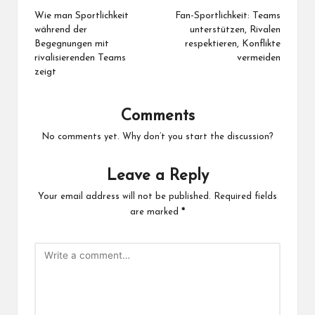
navigation
Wie man Sportlichkeit
Fan-Sportlichkeit: Teams
während der
unterstützen, Rivalen
Begegnungen mit
respektieren, Konflikte
rivalisierenden Teams
vermeiden
zeigt
Comments
No comments yet. Why don’t you start the discussion?
Leave a Reply
Your email address will not be published.
Required fields
are marked
*