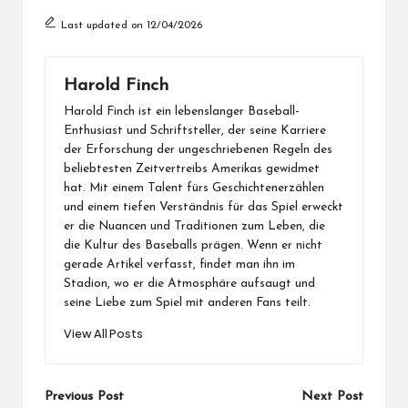
Last updated on 12/04/2026
Harold Finch
Harold Finch ist ein lebenslanger Baseball-
Enthusiast und Schriftsteller, der seine Karriere
der Erforschung der ungeschriebenen Regeln des
beliebtesten Zeitvertreibs Amerikas gewidmet
hat. Mit einem Talent fürs Geschichtenerzählen
und einem tiefen Verständnis für das Spiel erweckt
er die Nuancen und Traditionen zum Leben, die
die Kultur des Baseballs prägen. Wenn er nicht
gerade Artikel verfasst, findet man ihn im
Stadion, wo er die Atmosphäre aufsaugt und
seine Liebe zum Spiel mit anderen Fans teilt.
View All Posts
Post
Previous Post
Next Post