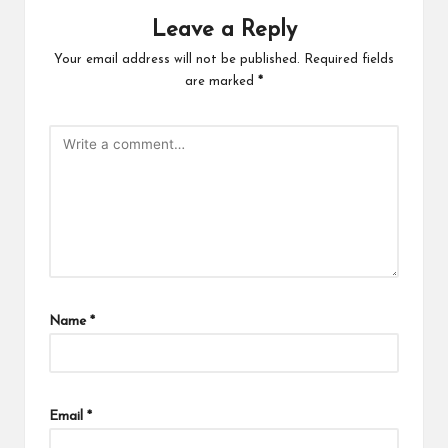
Leave a Reply
Your email address will not be published.
Required fields
are marked
*
Name
*
Email
*