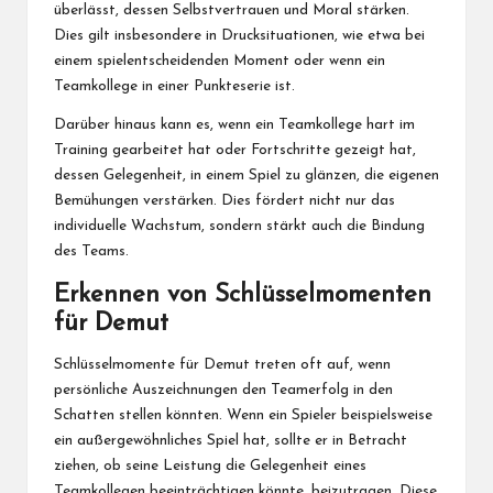
überlässt, dessen Selbstvertrauen und Moral stärken.
Dies gilt insbesondere in Drucksituationen, wie etwa bei
einem spielentscheidenden Moment oder wenn ein
Teamkollege in einer Punkteserie ist.
Darüber hinaus kann es, wenn ein Teamkollege hart im
Training gearbeitet hat oder Fortschritte gezeigt hat,
dessen Gelegenheit, in einem Spiel zu glänzen, die eigenen
Bemühungen verstärken. Dies fördert nicht nur das
individuelle Wachstum, sondern stärkt auch die Bindung
des Teams.
Erkennen von Schlüsselmomenten
für Demut
Schlüsselmomente für Demut treten oft auf, wenn
persönliche Auszeichnungen den Teamerfolg in den
Schatten stellen könnten. Wenn ein Spieler beispielsweise
ein außergewöhnliches Spiel hat, sollte er in Betracht
ziehen, ob seine Leistung die Gelegenheit eines
Teamkollegen beeinträchtigen könnte, beizutragen. Diese