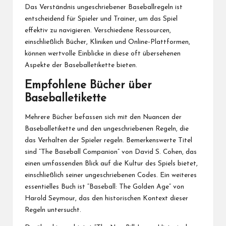
Das Verständnis ungeschriebener Baseballregeln ist
entscheidend für Spieler und Trainer, um das Spiel
effektiv zu navigieren. Verschiedene Ressourcen,
einschließlich Bücher, Kliniken und Online-Plattformen,
können wertvolle Einblicke in diese oft übersehenen
Aspekte der Baseballetikette bieten.
Empfohlene Bücher über
Baseballetikette
Mehrere Bücher befassen sich mit den Nuancen der
Baseballetikette und den ungeschriebenen Regeln, die
das Verhalten der Spieler regeln. Bemerkenswerte Titel
sind “The Baseball Companion” von David S. Cohen, das
einen umfassenden Blick auf die Kultur des Spiels bietet,
einschließlich seiner ungeschriebenen Codes. Ein weiteres
essentielles Buch ist “Baseball: The Golden Age” von
Harold Seymour, das den historischen Kontext dieser
Regeln untersucht.