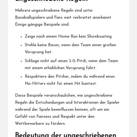
Mehrere ungeschriebene Regeln sind unter
Baseballspielern und Fans weit verbreitet anerkannt.
Einige gängige Beispiele sind:
Zeige nach einem Home Run kein Showboating.
Stehle keine Bases, wenn dein Team einen großen
Vorsprung hat.
Schlage nicht auf einen 3-0-Pitch, wenn dein Team
mit einem erheblichen Vorsprung führt.
Respektiere den Pitcher, indem du während eines
No-Hitters nicht für einen Hit buntest.
Diese Beispiele veranschaulichen, wie ungeschriebene
Regeln die Entscheidungen und Interaktionen der Spieler
während der Spiele beeinflussen können, oft um ein
Gefühl von Fairness und Respekt unter den
Wettbewerbern zu fördern.
Bedeutung der ungeschriebenen