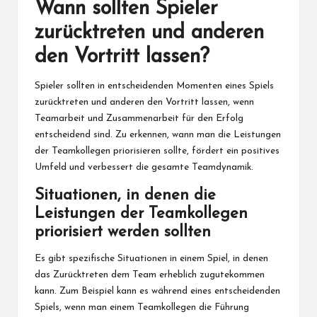
Wann sollten Spieler
zurücktreten und anderen
den Vortritt lassen?
Spieler sollten in entscheidenden Momenten eines Spiels
zurücktreten und anderen den Vortritt lassen, wenn
Teamarbeit und Zusammenarbeit für den Erfolg
entscheidend sind. Zu erkennen, wann man die Leistungen
der Teamkollegen priorisieren sollte, fördert ein positives
Umfeld und verbessert die gesamte Teamdynamik.
Situationen, in denen die
Leistungen der Teamkollegen
priorisiert werden sollten
Es gibt spezifische Situationen in einem Spiel, in denen
das Zurücktreten dem Team erheblich zugutekommen
kann. Zum Beispiel kann es während eines entscheidenden
Spiels, wenn man einem Teamkollegen die Führung