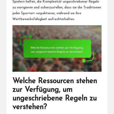
Spielern helfen, die Komplexität ungeschriebener Regeln
zu navigieren und sicherzustellen, dass sie die Traditionen
jeder Sportart respektieren, während sie ihre
Wettbewerbsfähigkeit aufrechterhalten.
Welche Ressourcen stehen
zur Verfügung, um
ungeschriebene Regeln zu
verstehen?