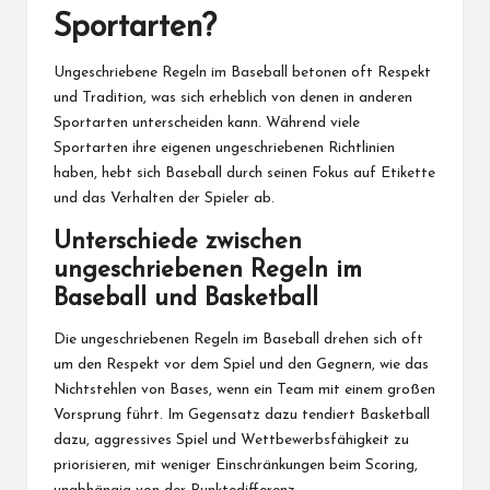
Sportarten?
Ungeschriebene Regeln im Baseball betonen oft Respekt
und Tradition, was sich erheblich von denen in anderen
Sportarten unterscheiden kann. Während viele
Sportarten ihre eigenen ungeschriebenen Richtlinien
haben, hebt sich Baseball durch seinen Fokus auf Etikette
und das Verhalten der Spieler ab.
Unterschiede zwischen
ungeschriebenen Regeln im
Baseball und Basketball
Die ungeschriebenen
Regeln im Baseball drehen sich oft
um den Respekt vor dem Spiel und den Gegnern, wie das
Nichtstehlen von Bases, wenn ein Team mit einem großen
Vorsprung führt. Im Gegensatz dazu tendiert Basketball
dazu, aggressives Spiel und Wettbewerbsfähigkeit zu
priorisieren, mit weniger Einschränkungen beim Scoring,