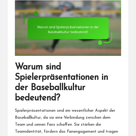
Warum sind
Spielerpräsentationen in
der Baseballkultur
bedeutend?
Spielerpräsentationen sind ein wesentlicher Aspekt der
Baseballkultur, da sie eine Verbindung zwischen dem
Team und seinen Fans schaffen. Sie stärken die
Teamidentität, fördern das Fanengagement und tragen