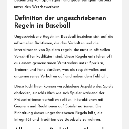
Bedeutung von Sportsgeist und gegenseitigem Respekt
unter den Wettbewerbern.
Definition der ungeschriebenen
Regeln im Baseball
Ungeschriebene Regeln im Baseball beziehen sich
auf die
informellen Richtlinien, die das Verhalten und die
Interaktionen von Spielern regeln, die nicht in offiziellen
Vorschriften kodifiziert sind. Diese Regeln entstehen oft
aus einem gemeinsamen Verständnis unter Spielern,
Trainern und Fans darüber, was als respektvolles und
angemessenes Verhalten auf und neben dem Feld gilt.
Diese Richtlinien können verschiedene Aspekte des Spiels
abdecken, einschließlich wie sich Spieler während der
Präsentationen verhalten sollten, Interaktionen mit
Gegnern und Reaktionen auf Spielsituationen. Die
Einhaltung dieser ungeschriebenen Regeln hilft, die
Integrität und Tradition des Baseballs zu wahren.