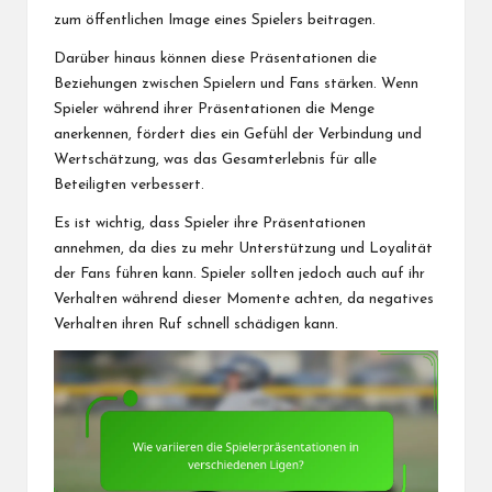
zum
öffentlichen Image eines Spielers beitragen.
Darüber hinaus können diese Präsentationen die
Beziehungen zwischen Spielern und Fans stärken. Wenn
Spieler während ihrer Präsentationen die Menge
anerkennen, fördert dies ein Gefühl der Verbindung und
Wertschätzung, was das Gesamterlebnis für alle
Beteiligten verbessert.
Es ist wichtig, dass Spieler ihre Präsentationen
annehmen, da dies zu mehr Unterstützung und Loyalität
der Fans führen kann. Spieler sollten jedoch auch auf ihr
Verhalten während dieser Momente achten, da negatives
Verhalten ihren Ruf schnell schädigen kann.