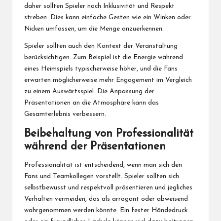
daher sollten Spieler nach Inklusivität und Respekt
streben. Dies kann einfache Gesten wie ein Winken oder
Nicken umfassen, um die Menge anzuerkennen.
Spieler sollten auch den Kontext der Veranstaltung
berücksichtigen. Zum Beispiel ist die Energie während
eines Heimspiels typischerweise höher, und die Fans
erwarten möglicherweise mehr Engagement im Vergleich
zu einem Auswärtsspiel. Die Anpassung der
Präsentationen an die Atmosphäre kann das
Gesamterlebnis verbessern.
Beibehaltung von Professionalität
während der Präsentationen
Professionalität ist entscheidend, wenn man sich den
Fans und Teamkollegen vorstellt. Spieler sollten sich
selbstbewusst und respektvoll präsentieren und jegliches
Verhalten vermeiden, das als arrogant oder abweisend
wahrgenommen werden könnte. Ein fester Händedruck