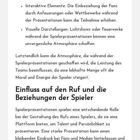
Interaktive Elemente: Die Einbeziehung der Fans
durch Anfeuerungen oder Wettbewerbe während
der Präsentationen kann die Teilnahme erhöhen.
Visuelle Darstellungen: Lichtshows oder Feuerwerke
während der Spielerpräsentationen können eine
unvergessliche Atmosphäre schaffen.
Letztendlich kann die Atmosphäre, die während der
Spielerpräsentationen geschaffen wird, die Leistung des
Teams beeinflussen, da eine lebhafte Menge oft die
Moral und Energie der Spieler steigert.
Einfluss auf den Ruf und die
Beziehungen der Spieler
Spielerpräsentationen spielen eine entscheidende Rolle
bei der Gestaltung des Rufs eines Spielers, da sie eine
Plattform bieten, um Talent und Persönlichkeit zu
präsentieren. Eine starke Präsentation kann einen
bleibenden Eindruck bei Fans und Medien hinterlassen
und