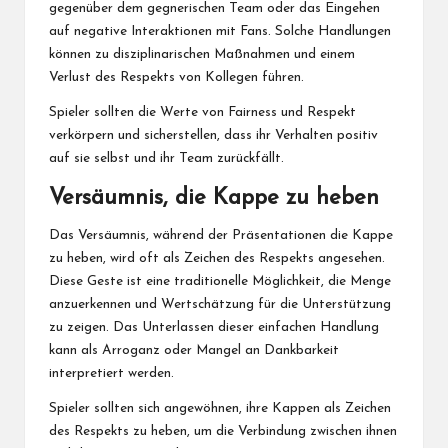
gegenüber dem gegnerischen Team oder das Eingehen
auf negative Interaktionen mit Fans. Solche Handlungen
können zu disziplinarischen Maßnahmen und einem
Verlust des Respekts von Kollegen führen.
Spieler sollten die Werte von Fairness und Respekt
verkörpern und sicherstellen, dass ihr Verhalten positiv
auf sie selbst und ihr Team zurückfällt.
Versäumnis, die Kappe zu heben
Das Versäumnis, während der Präsentationen die Kappe
zu heben, wird oft als Zeichen des Respekts angesehen.
Diese Geste ist eine traditionelle Möglichkeit, die Menge
anzuerkennen und Wertschätzung für die Unterstützung
zu zeigen. Das Unterlassen dieser einfachen Handlung
kann als Arroganz oder Mangel an Dankbarkeit
interpretiert werden.
Spieler sollten sich angewöhnen, ihre Kappen als Zeichen
des Respekts zu heben, um die Verbindung zwischen ihnen