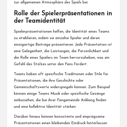
zur allgemeinen Atmosphäre des Spiels bei.
Rolle der Spielerpräsentationen in
der Teamidentität
Spielerpräsentationen helfen, die Identität eines Teams
zu etablieren, indem sie einzelne Spieler und deren
einzigartige Beiträge präsentieren. Jede Präsentation ist
eine Gelegenheit, die Leistungen, die Persönlichkeit und
die Rolle
eines Spielers im Team hervorzuheben, was ein
Gefühl des Stolzes unter den Fans fördert.
Teams haben oft spezifische Traditionen oder Stile für
Präsentationen, die ihre Geschichte oder
Gemeinschaftswerte widerspiegeln können. Zum Beispiel
können einige Teams Musik oder spezifische Gesänge
einbeziehen, die bei ihrer Fangemeinde Anklang finden
und eine kollektive Identität stärken.
Darüber hinaus können konsistente und einprägsame
Präsentationen einen bleibenden Eindruck hinterlassen