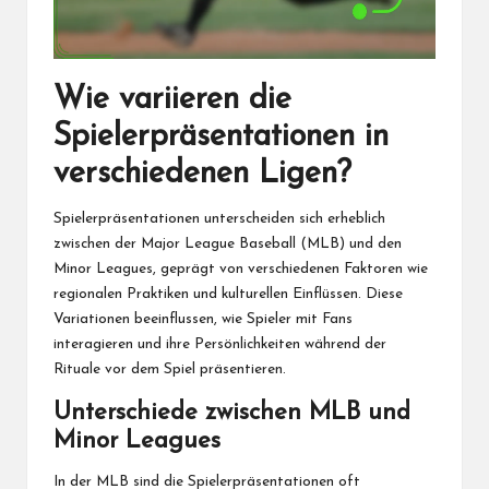
Wie variieren die
Spielerpräsentationen in
verschiedenen Ligen?
Spielerpräsentationen unterscheiden sich erheblich
zwischen der Major League Baseball (MLB) und den
Minor Leagues, geprägt von verschiedenen Faktoren wie
regionalen Praktiken und kulturellen Einflüssen. Diese
Variationen beeinflussen, wie Spieler mit Fans
interagieren und ihre Persönlichkeiten während der
Rituale vor dem Spiel präsentieren.
Unterschiede zwischen MLB und
Minor Leagues
In der MLB sind die Spielerpräsentationen oft