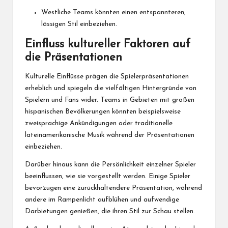
Westliche Teams könnten einen entspannteren,
lässigen Stil einbeziehen.
Einfluss kultureller Faktoren auf
die Präsentationen
Kulturelle Einflüsse prägen die Spielerpräsentationen
erheblich und spiegeln die vielfältigen Hintergründe von
Spielern und Fans wider. Teams in Gebieten mit großen
hispanischen Bevölkerungen könnten beispielsweise
zweisprachige Ankündigungen oder traditionelle
lateinamerikanische Musik während der Präsentationen
einbeziehen.
Darüber hinaus kann die Persönlichkeit einzelner Spieler
beeinflussen, wie sie vorgestellt werden. Einige Spieler
bevorzugen eine zurückhaltendere Präsentation, während
andere im Rampenlicht aufblühen und aufwendige
Darbietungen genießen, die ihren Stil zur Schau stellen.