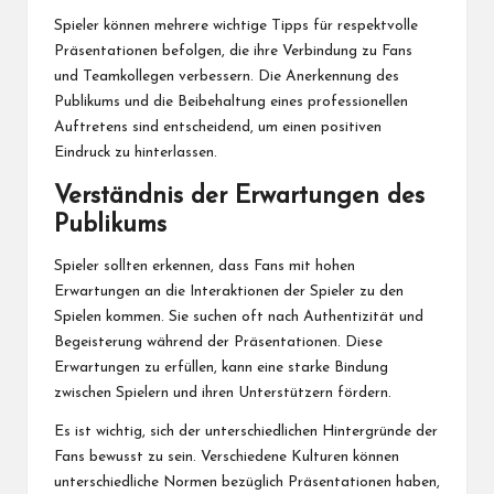
Spieler können mehrere wichtige Tipps für respektvolle
Präsentationen befolgen, die ihre Verbindung zu Fans
und Teamkollegen verbessern. Die Anerkennung des
Publikums und die Beibehaltung eines professionellen
Auftretens sind entscheidend, um einen positiven
Eindruck zu hinterlassen.
Verständnis der Erwartungen des
Publikums
Spieler sollten erkennen, dass Fans mit hohen
Erwartungen an die Interaktionen der Spieler zu den
Spielen kommen. Sie suchen oft nach Authentizität und
Begeisterung während der Präsentationen. Diese
Erwartungen zu erfüllen, kann eine starke Bindung
zwischen Spielern und ihren Unterstützern fördern.
Es ist wichtig, sich der unterschiedlichen Hintergründe der
Fans bewusst zu sein. Verschiedene Kulturen können
unterschiedliche Normen bezüglich Präsentationen haben,