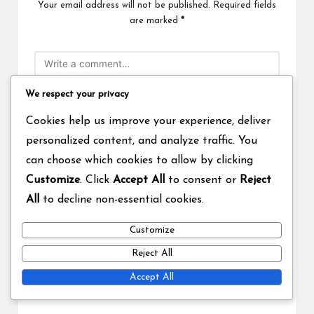
Your email address will not be published.
Required fields
are marked
*
We respect your privacy
Cookies help us improve your experience, deliver
personalized content, and analyze traffic. You
can choose which cookies to allow by clicking
Customize
. Click
Accept All
to consent or
Reject
Name
*
All
to decline non-essential cookies.
Customize
Reject All
Email
*
Accept All