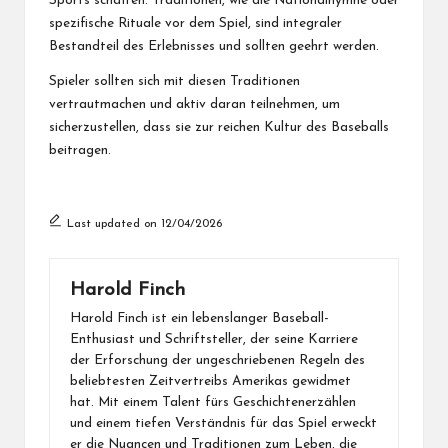
Sports schaffen. Traditionen, wie die Nationalhymne oder
spezifische Rituale vor dem Spiel, sind integraler
Bestandteil des Erlebnisses und sollten geehrt werden.
Spieler sollten sich mit diesen Traditionen
vertrautmachen und aktiv daran teilnehmen, um
sicherzustellen, dass sie zur reichen Kultur des Baseballs
beitragen.
Last updated on 12/04/2026
Harold Finch
Harold Finch ist ein lebenslanger Baseball-
Enthusiast und Schriftsteller, der seine Karriere
der Erforschung der ungeschriebenen Regeln des
beliebtesten Zeitvertreibs Amerikas gewidmet
hat. Mit einem Talent fürs Geschichtenerzählen
und einem tiefen Verständnis für das Spiel erweckt
er die Nuancen und Traditionen zum Leben, die