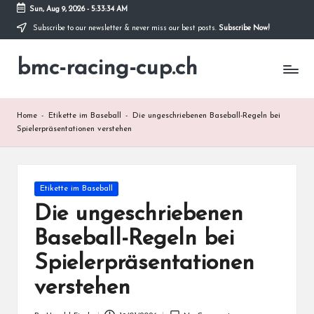
Sun, Aug 9, 2026
-
5:33:35 AM
Subscribe to our newsletter & never miss our best posts.
Subscribe Now!
Skip
to
bmc-racing-cup.ch
content
Home
-
Etikette im Baseball
-
Die ungeschriebenen Baseball-Regeln bei
Spielerpräsentationen verstehen
Posted
Etikette im Baseball
in
Die ungeschriebenen
Baseball-Regeln bei
Spielerpräsentationen
verstehen