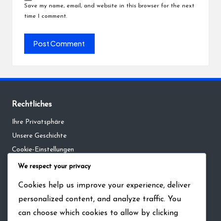
Save my name, email, and website in this browser for the next
time I comment.
Rechtliches
Ihre Privatsphäre
Unsere Geschichte
Cookie-Einstellungen
Allgemeine Geschäftsbedingungen
We respect your privacy
Kontaktieren Sie uns
Cookies help us improve your experience, deliver
personalized content, and analyze traffic. You
Suche
can choose which cookies to allow by clicking