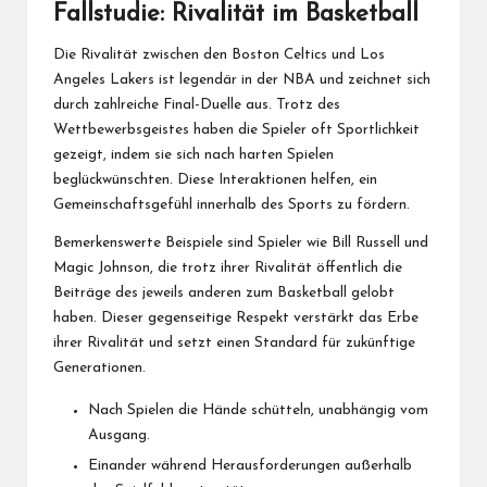
Fallstudie: Rivalität im Basketball
Die Rivalität zwischen den Boston Celtics und Los
Angeles Lakers ist legendär in der NBA und zeichnet sich
durch zahlreiche Final-Duelle aus. Trotz des
Wettbewerbsgeistes haben die Spieler oft Sportlichkeit
gezeigt, indem sie sich nach harten Spielen
beglückwünschten. Diese Interaktionen helfen, ein
Gemeinschaftsgefühl innerhalb des Sports zu fördern.
Bemerkenswerte Beispiele sind Spieler wie Bill Russell und
Magic Johnson, die trotz ihrer Rivalität öffentlich die
Beiträge des jeweils anderen zum Basketball gelobt
haben. Dieser gegenseitige Respekt verstärkt das Erbe
ihrer Rivalität und setzt einen Standard für zukünftige
Generationen.
Nach Spielen die Hände schütteln, unabhängig vom
Ausgang.
Einander während Herausforderungen außerhalb