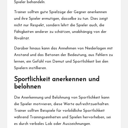
Spieler behandeln.
Trainer sollten gute Spielzüge der Gegner anerkennen
und ihre Spieler ermutigen, dasselbe zu tun. Dies zeigt
nicht nur Respekt, sondern lehrt die Spieler auch, die
Fähigkeiten anderer zu schätzen, unabhängig von der
Rivalität.
Darüber hinaus kann das Annehmen von Niederlagen mit
Anstand und das Betonen der Bedeutung, aus Fehlern zu
lernen, ein Gefühl von Demut und Sportlichkeit bei den
Spielern instillieren.
Sportlichkeit anerkennen und
belohnen
Die Anerkennung und Belohnung von Sportlichkeit kann
die Spieler motivieren, diese Werte aufrechtzuerhalten.
Trainer sollten Beispiele für vorbildliche Sportlichkeit
während Trainingseinheiten und Spielen hervorheben, sei
es durch verbales Lob oder Auszeichnungen.