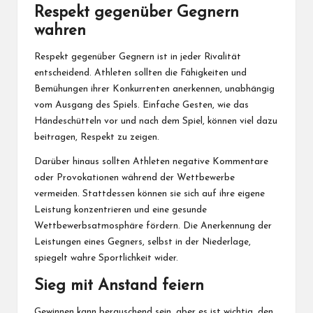
Respekt gegenüber Gegnern
wahren
Respekt gegenüber Gegnern ist in jeder Rivalität
entscheidend. Athleten sollten die Fähigkeiten und
Bemühungen ihrer Konkurrenten anerkennen, unabhängig
vom Ausgang des Spiels. Einfache Gesten, wie das
Händeschütteln vor und nach dem Spiel, können viel dazu
beitragen, Respekt zu zeigen.
Darüber hinaus sollten Athleten negative Kommentare
oder Provokationen
während der
Wettbewerbe
vermeiden. Stattdessen können sie sich auf ihre eigene
Leistung konzentrieren und eine gesunde
Wettbewerbsatmosphäre fördern. Die Anerkennung der
Leistungen eines Gegners, selbst in der Niederlage,
spiegelt wahre Sportlichkeit wider.
Sieg mit Anstand feiern
Gewinnen kann berauschend sein, aber es ist wichtig, den