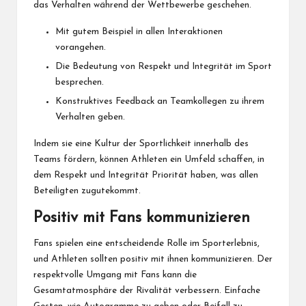
das Verhalten während der Wettbewerbe geschehen.
Mit gutem Beispiel in allen Interaktionen
vorangehen.
Die Bedeutung von Respekt und Integrität im Sport
besprechen.
Konstruktives Feedback an Teamkollegen zu ihrem
Verhalten geben.
Indem sie eine Kultur der Sportlichkeit innerhalb des
Teams fördern, können Athleten ein Umfeld schaffen, in
dem Respekt und Integrität Priorität haben, was allen
Beteiligten zugutekommt.
Positiv mit Fans kommunizieren
Fans spielen eine entscheidende Rolle im Sporterlebnis,
und Athleten sollten positiv mit ihnen kommunizieren. Der
respektvolle Umgang mit Fans kann die
Gesamtatmosphäre der Rivalität verbessern. Einfache