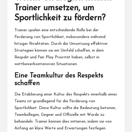
Trainer umsetzen, um
Sportlichkeit zu fördern?
Trainer spielen eine entscheidende Rolle bei der
Förderung von Sportlichkeit, insbesondere während
hitziger Rivalitäten. Durch die Umsetzung effektiver
Strategien können sie ein Umfeld schaffen, in dem
Respekt und Fair Play Priorität haben, selbst in
wettbewerbsintensiven Situationen.
Eine Teamkultur des Respekts
schaffen
Die Etablierung einer Kultur des Respekts innerhalb eines
Teams ist grundlegend für die Förderung von
Sportlichkeit. Diese Kultur sollte die Bedeutung betonen,
Teamkollegen, Gegner und Offizielle mit Würde zu
behandeln. Trainer können dies initiieren, indem sie von
Anfang an klare Werte und Erwartungen festlegen.