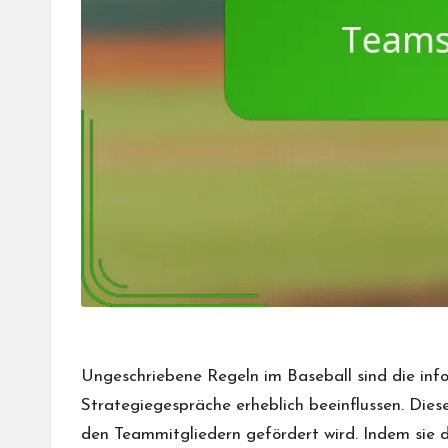
Ungeschriebene Regeln
im Baseball
sind die inf
Strategiegespräche erheblich beeinflussen. Di
den Teammitgliedern gefördert wird. Indem sie 