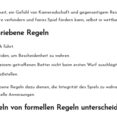
gkeit, ein Gefühl von Kameradschaft und gegenseitigem Resp
te verhindern und faires Spiel fördern kann, selbst in wettb
hriebene Regeln
h führt.
den, um Bescheidenheit zu wahren.
einem getroffenen Batter nicht beim ersten Wurf zuschlägt
ßstellen.
bene Regeln dazu dienen, die Integrität des Spiels zu wahr
elle Anweisungen.
ln von formellen Regeln unterschei