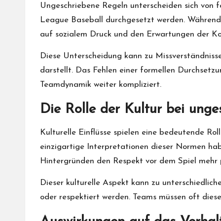
Ungeschriebene Regeln unterscheiden sich von fo
League Baseball durchgesetzt werden. Während f
auf sozialem Druck und den Erwartungen der Kol
Diese Unterscheidung kann zu Missverständnisse
darstellt. Das Fehlen einer formellen Durchset
Teamdynamik weiter kompliziert.
Die Rolle der Kultur bei ung
Kulturelle Einflüsse spielen eine bedeutende R
einzigartige Interpretationen dieser Normen hab
Hintergründen den Respekt vor dem Spiel mehr pr
Dieser kulturelle Aspekt kann zu unterschiedlic
oder respektiert werden. Teams müssen oft dies