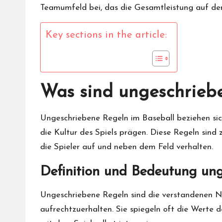
Teamumfeld bei, das die Gesamtleistung auf dem
Key sections in the article:
Was sind ungeschrieb
Ungeschriebene Regeln im Baseball beziehen sich
die Kultur des Spiels prägen. Diese Regeln sind z
die Spieler auf und neben dem Feld verhalten.
Definition und Bedeutung un
Ungeschriebene Regeln sind die verstandenen No
aufrechtzuerhalten. Sie spiegeln oft die Werte 