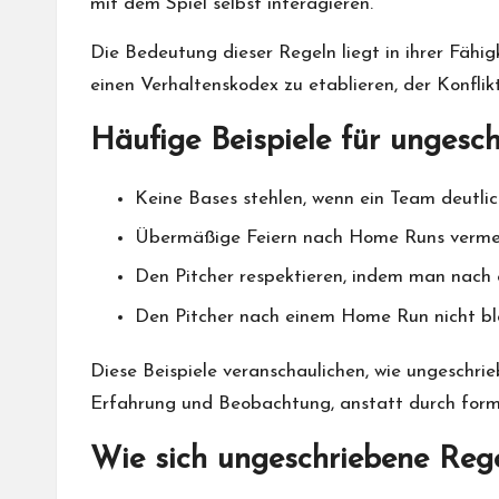
mit
dem Spiel
selbst interagieren.
Die Bedeutung dieser Regeln liegt in ihrer Fähi
einen Verhaltenskodex zu etablieren, der Konflik
Häufige Beispiele für ungesc
Keine Bases stehlen, wenn ein Team deutlic
Übermäßige Feiern nach Home Runs vermei
Den Pitcher respektieren, indem man nach 
Den Pitcher
nach einem
Home Run nicht blo
Diese Beispiele veranschaulichen, wie ungeschrie
Erfahrung und Beobachtung, anstatt durch form
Wie sich ungeschriebene Rege