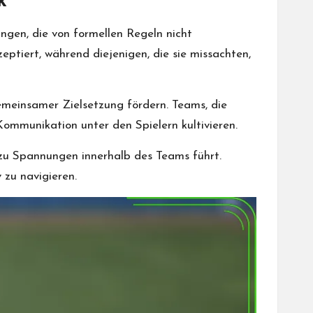
k
ngen, die von formellen Regeln nicht
eptiert, während diejenigen, die sie missachten,
emeinsamer Zielsetzung fördern. Teams, die
Kommunikation unter den Spielern kultivieren.
 zu Spannungen innerhalb des Teams führt.
 zu navigieren.