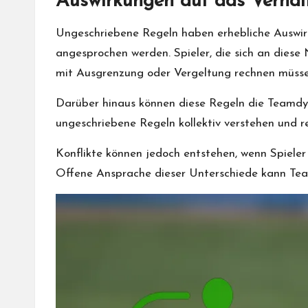
Auswirkungen auf das Verhal
Ungeschriebene Regeln haben erhebliche Auswirk
angesprochen werden. Spieler, die sich an diese 
mit Ausgrenzung oder Vergeltung rechnen müsse
Darüber hinaus können diese Regeln die Teamdyn
ungeschriebene Regeln kollektiv verstehen und r
Konflikte können jedoch entstehen, wenn Spiele
Offene Ansprache dieser Unterschiede kann Team