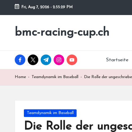
Fri, Aug 7, 2026
-
2:55:31 PM
Skip
to
bmc-racing-cup.ch
content
facebook.com
twitter.com
t.me
instagram.com
youtube.com
Startseite
Home
-
Teamdynamik im Baseball
-
Die Rolle der ungeschrieb
Posted
Teamdynamik im Baseball
in
Die Rolle der unges