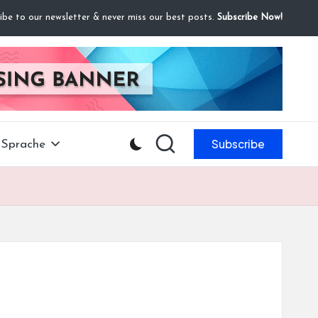
ibe to our newsletter & never miss our best posts.
Subscribe Now!
Subscribe
Sprache